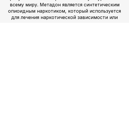
всему миру. Метадон является синтетическим
опиоидным наркотиком, который используется
для лечения наркотической зависимости или
зависимости от опиоидов, таких как героин или
морфин. Его можно принимать перорально или
внутривенно, в зависимости от того, насколько
быстро он должен подействовать, чтобы помочь
кому-то прекратить употребление этих
препаратов. Сейчас правительство пытается
регулировать рынок марихуаны. Он разрешил
покупать и продавать марихуану, гашиш,
амфетамин, экстази и МДМА. Это шаг в
правильном направлении, потому что он
поможет правительству контролировать
торговлю наркотиками. Новый закон также
поможет снизить уровень преступности.
Легализация марихуаны привела к росту ее
употребления. Фактически, его использование
выросло более чем на 60% только с 2015 года.
Люди также все больше соглашаются с его