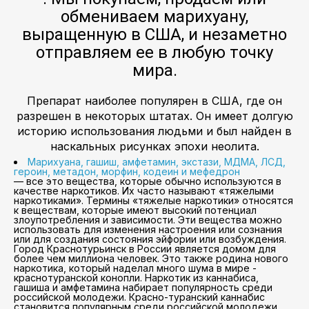
обмениваем марихуану,
выращенную в США, и незаметно
отправляем ее в любую точку
мира.
Препарат наиболее популярен в США, где он
разрешен в некоторых штатах. Он имеет долгую
историю использования людьми и был найден в
наскальных рисунках эпохи неолита.
Марихуана, гашиш, амфетамин, экстази, МДМА, ЛСД,
героин, метадон, морфин, кодеин и мефедрон
— все это вещества, которые обычно используются в
качестве наркотиков. Их часто называют «тяжелыми
наркотиками». Термины «тяжелые наркотики» относятся
к веществам, которые имеют высокий потенциал
злоупотребления и зависимости. Эти вещества можно
использовать для изменения настроения или сознания
или для создания состояния эйфории или возбуждения.
Город Краснотурьинск в России является домом для
более чем миллиона человек. Это также родина нового
наркотика, который наделал много шума в мире -
краснотуранской конопли. Наркотик из каннабиса,
гашиша и амфетамина набирает популярность среди
российской молодежи. Красно-туранский каннабис
становится популярным среди российской молодежи,