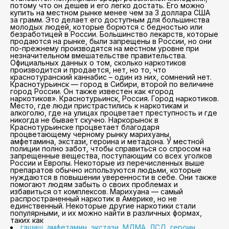
потому что он дешев и его легко достать. Его можно
купить на местном рынке менее чем за 3 доллара США
за грамм. Это делает его доступным для большинства
молодых людей, которые борются с бедностью или
безработицей в России. Большинство лекарств, которые
продаются на рынке, были запрещены в России, но они
по-прежнему производятся на местном уровне при
незначительном вмешательстве правительства.
Официальных данных о том, сколько наркотиков
производится и продается, нет, но то, что
краснотуранский каннабис – один из них, сомнений нет.
Краснотурьинск — город в Сибири, второй по величине
город России. Он также известен как «город
наркотиков». Краснотурьинск, Россия. Город наркотиков.
Место, где люди пристрастились к наркотикам и
алкоголю, где на улицах процветает преступность и где
никогда не бывает скучно. Наркорынок в
Краснотурьинске процветает благодаря
процветающему черному рынку марихуаны,
амфетамина, экстази, героина и метадона. У местной
полиции полно забот, чтобы справиться со спросом на
запрещенные вещества, поступающим со всех уголков
России и Европы. Некоторые из перечисленных выше
препаратов обычно используются людьми, которые
нуждаются в повышении уверенности в себе. Они также
помогают людям забыть о своих проблемах и
избавиться от комплексов. Марихуана — самый
распространенный наркотик в Америке, но не
единственный. Некоторые другие наркотики стали
популярными, и их можно найти в различных формах,
таких как
гашиш, амфетамин, экстази, МДМА, ЛСД, героин,